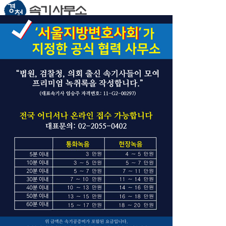
회사소개
인사말
주요경력
찾아오시는 길
녹취록 이해/과정
녹취록 이해
녹취록 작성과정
회의록 이해
회의록 이해
회의록 작성과정
요금표
요금표
온라인접수
방문접수
고객지원
질문과 답변
공지사항
전체메뉴 닫기